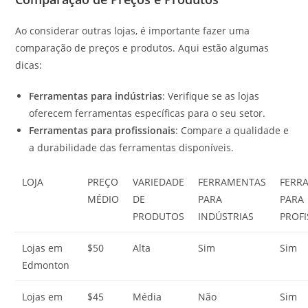
Ao considerar outras lojas, é importante fazer uma
comparação de preços e produtos. Aqui estão algumas
dicas:
Ferramentas para indústrias
: Verifique se as lojas
oferecem ferramentas específicas para o seu setor.
Ferramentas para profissionais
: Compare a qualidade e
a durabilidade das ferramentas disponíveis.
LOJA
PREÇO
VARIEDADE
FERRAMENTAS
FERR
MÉDIO
DE
PARA
PARA
PRODUTOS
INDÚSTRIAS
PROFI
Lojas em
$50
Alta
Sim
Sim
Edmonton
Lojas em
$45
Média
Não
Sim